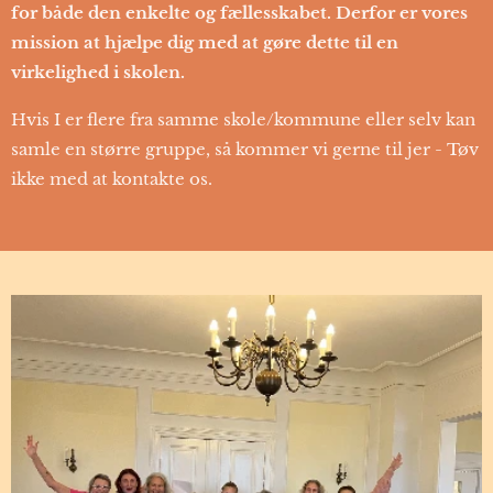
for både den enkelte og fællesskabet. Derfor er vores
mission at hjælpe dig med at gøre dette til en
virkelighed i skolen.
Hvis I er flere fra samme skole/kommune eller selv kan
samle en større gruppe, så kommer vi gerne til jer - Tøv
ikke med at kontakte os.