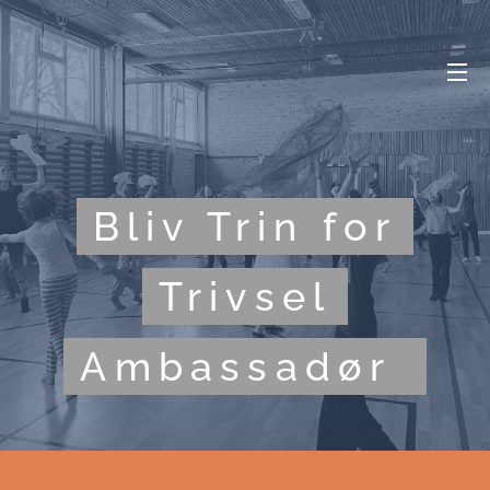
Bliv Trin for
Trivsel
Ambassadør